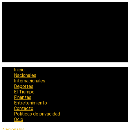
Saltar
al
contenido
Inicio
Nacionales
Internacionales
Deportes
El Tiempo
Finanzas
Entretenimiento
Contacto
Politicas de privacidad
Ocio
Nacionales