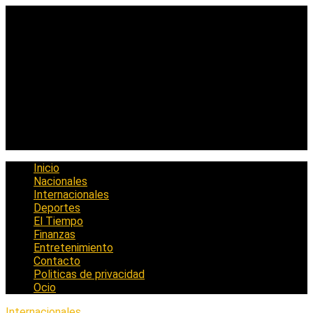
Saltar
al
contenido
Inicio
Nacionales
Internacionales
Deportes
El Tiempo
Finanzas
Entretenimiento
Contacto
Politicas de privacidad
Ocio
Internacionales