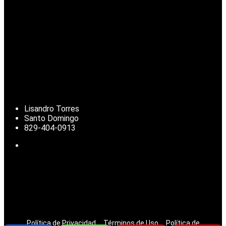
Lisandro Torres
Santo Domingo
829-404-0913
Noticias de República Dominicana, actualidad nacional, clima,
deportes, finanzas y temas de interés para la diáspora
dominicana.
© 2025 | Todos los derechos reservados.
Política de Privacidad
Términos de Uso
Política de