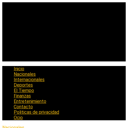
Saltar
al
contenido
Inicio
Nacionales
Internacionales
Deportes
El Tiempo
Finanzas
Entretenimiento
Contacto
Politicas de privacidad
Ocio
Nacionales