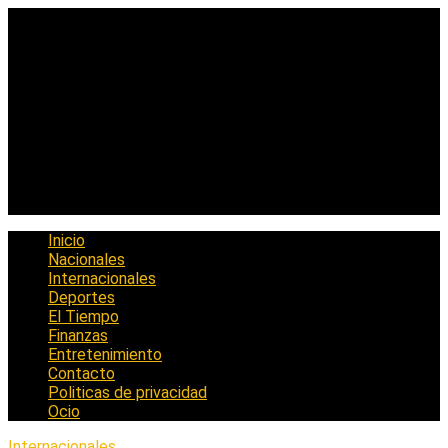
Saltar
al
contenido
Inicio
Nacionales
Internacionales
Deportes
El Tiempo
Finanzas
Entretenimiento
Contacto
Politicas de privacidad
Ocio
Internacionales