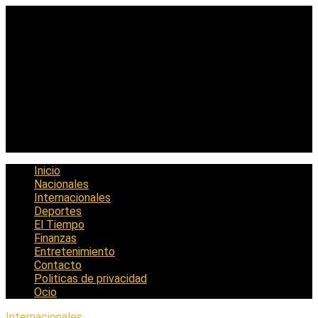
Saltar
al
contenido
Inicio
Nacionales
Internacionales
Deportes
El Tiempo
Finanzas
Entretenimiento
Contacto
Politicas de privacidad
Ocio
Internacionales