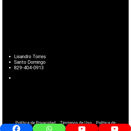
Lisandro Torres
Santo Domingo
829-404-0913
Noticias de República Dominicana, actualidad nacional, clima,
deportes, finanzas y temas de interés para la diáspora
dominicana.
© 2025 | Todos los derechos reservados.
Política de Privacidad
Términos de Uso
Política de
Cookies
Contacto