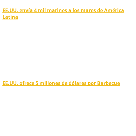
EE.UU. envía 4 mil marines a los mares de América
Latina
EE.UU. ofrece 5 millones de dólares por Barbecue