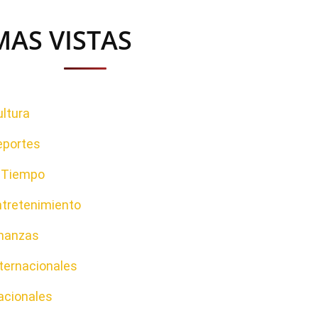
MAS VISTAS
ltura
eportes
l Tiempo
ntretenimiento
inanzas
ternacionales
acionales