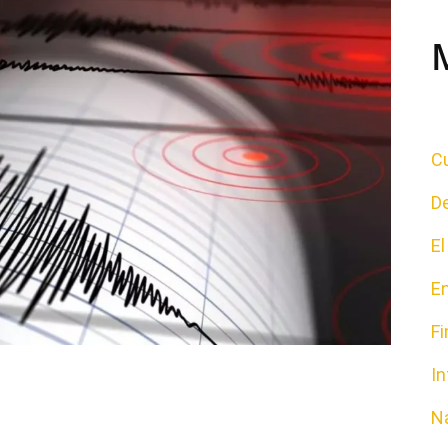
Cu
D
E
E
F
In
N