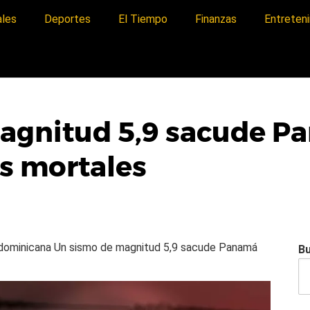
ales
Deportes
El Tiempo
Finanzas
Entreten
agnitud 5,9 sacude P
s mortales
a dominicana
Un sismo de magnitud 5,9 sacude Panamá
B