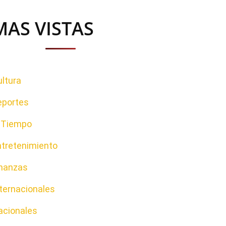
MAS VISTAS
ltura
eportes
l Tiempo
ntretenimiento
inanzas
ternacionales
acionales