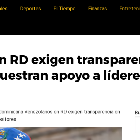
ales
Deportes
El Tiempo
Finanzas
Entreten
n RD exigen transpare
uestran apoyo a lídere
a dominicana
Venezolanos en RD exigen transparencia en
B
ositores