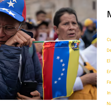
Cu
D
E
E
F
In
N