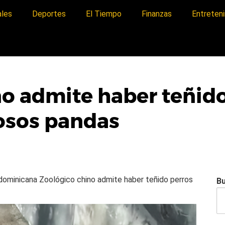
ales
Deportes
El Tiempo
Finanzas
Entreten
o admite haber teñido
osos pandas
a dominicana
Zoológico chino admite haber teñido perros
B