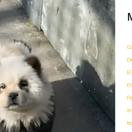
Cu
D
E
E
F
In
N