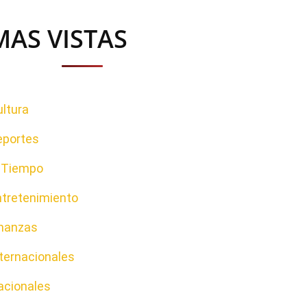
MAS VISTAS
ltura
eportes
l Tiempo
ntretenimiento
inanzas
ternacionales
acionales