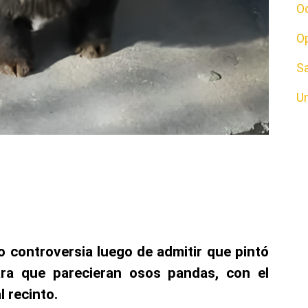
O
O
S
U
 controversia luego de admitir que pintó
ra que parecieran osos pandas, con el
l recinto.