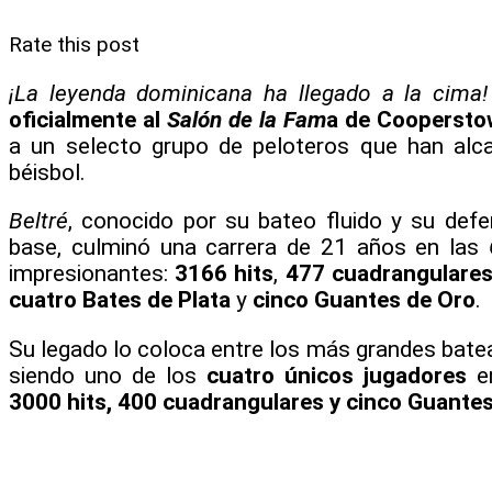
Rate this post
¡La leyenda dominicana ha llegado a la cima!
oficialmente al
Salón de la Fam
a de Coopersto
a un selecto grupo de peloteros que han alc
béisbol.
Beltré
, conocido por su bateo fluido y su def
base, culminó una carrera de 21 años en las
G
impresionantes:
3166 hits
,
477 cuadrangulare
cuatro Bates de Plata
y
cinco Guantes de Oro
.
Su legado lo coloca entre los más grandes bate
siendo uno de los
cuatro únicos jugadores
en
3000 hits, 400 cuadrangulares y cinco Guante