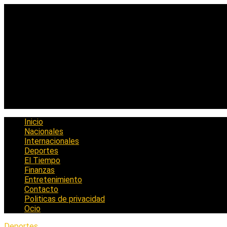
Saltar
al
contenido
Inicio
Nacionales
Internacionales
Deportes
El Tiempo
Finanzas
Entretenimiento
Contacto
Politicas de privacidad
Ocio
Deportes