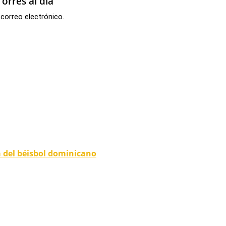
orres al dia
 correo electrónico.
 del béisbol dominicano