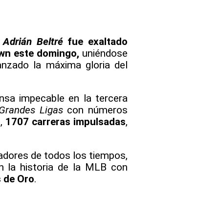
Adrián Beltré
fue exaltado
wn este domingo,
uniéndose
anzado la máxima gloria del
ensa impecable en la tercera
randes Ligas
con números
s
,
1707 carreras impulsadas
,
adores de todos los tiempos,
 la historia de la MLB con
s de Oro
.