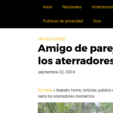
Inicio
Nacionales
Internacion
Politicas de privacidad
Ocio
UNCATEGORIZED
Amigo de parej
los aterrador
septiembre 22, 2024
Portada
» lisandro torrre, noticias, public
narra los aterradores momentos