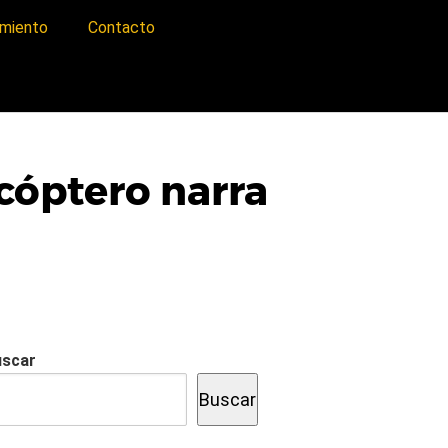
imiento
Contacto
cóptero narra
uscar
Buscar