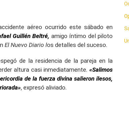
O
O
 accidente aéreo ocurrido este sábado en
S
fael Guillén Beltré,
amigo íntimo del piloto
U
on
El Nuevo Diario l
os detalles del suceso.
espegó de la residencia de la pareja en la
der altura casi inmediatamente.
«Salimos
ricordia de la fuerza divina salieron ilesos,
riorada»
, expresó aliviado.