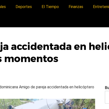
ales
Deportes
El Tiempo
Finanzas
Entreten
a accidentada en heli
es momentos
a dominicana
Amigo de pareja accidentada en helicóptero
B