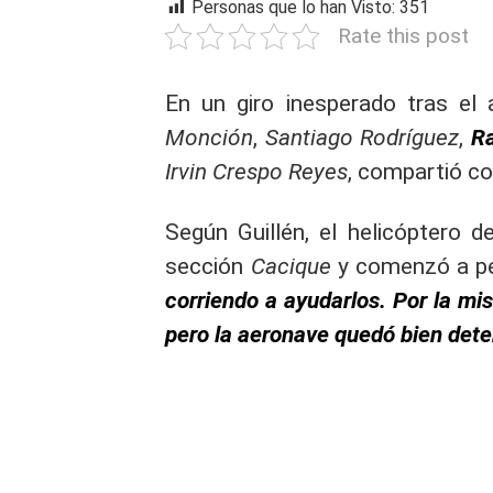
Personas que lo han Visto:
351
Rate this post
En un giro inesperado tras el
Monción
,
Santiago Rodríguez
,
Ra
Irvin Crespo Reyes
, compartió c
Según Guillén, el helicóptero d
sección
Cacique
y comenzó a per
corriendo a ayudarlos. Por la mise
pero la aeronave quedó bien dete