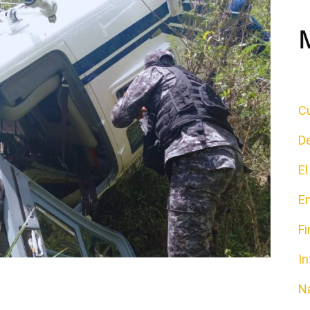
Cu
D
E
E
F
In
N