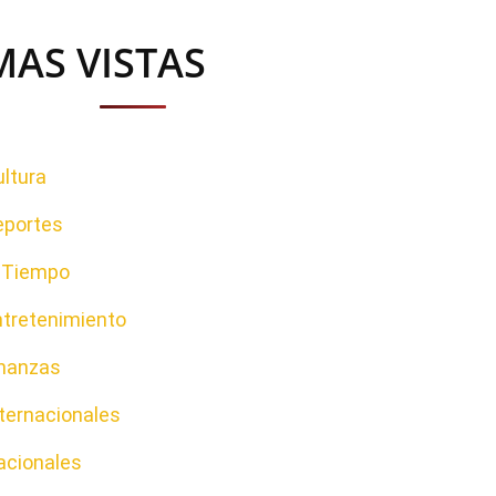
MAS VISTAS
ltura
eportes
l Tiempo
ntretenimiento
inanzas
ternacionales
acionales