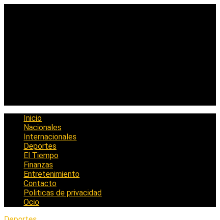
Saltar
al
contenido
Inicio
Nacionales
Internacionales
Deportes
El Tiempo
Finanzas
Entretenimiento
Contacto
Politicas de privacidad
Ocio
Deportes