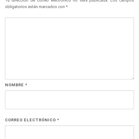
Tu dirección de correo electrónico no será publicada.
Los campos
obligatorios están marcados con
*
NOMBRE
*
CORREO ELECTRÓNICO
*