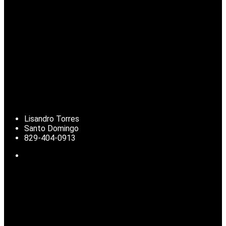
Lisandro Torres
Santo Domingo
829-404-0913
Noticias de República Dominicana, actualidad nacional, clima,
deportes, finanzas y temas de interés para la diáspora
dominicana.
© 2025 | Todos los derechos reservados.