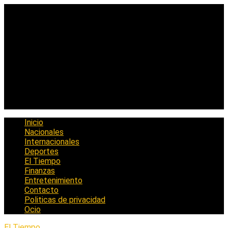
Saltar
al
contenido
Inicio
Nacionales
Internacionales
Deportes
El Tiempo
Finanzas
Entretenimiento
Contacto
Politicas de privacidad
Ocio
El Tiempo