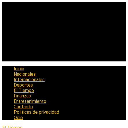
Saltar
al
contenido
Inicio
Nacionales
Internacionales
Deportes
El Tiempo
Finanzas
Entretenimiento
Contacto
Politicas de privacidad
Ocio
El Tiempo