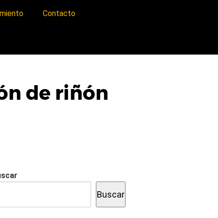
imiento
Contacto
ón de riñón
uscar
Buscar