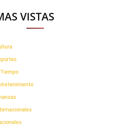
MAS VISTAS
ltura
eportes
l Tiempo
ntretenimiento
inanzas
ternacionales
acionales