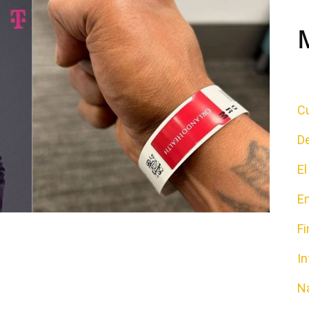
Cu
D
E
E
F
In
N