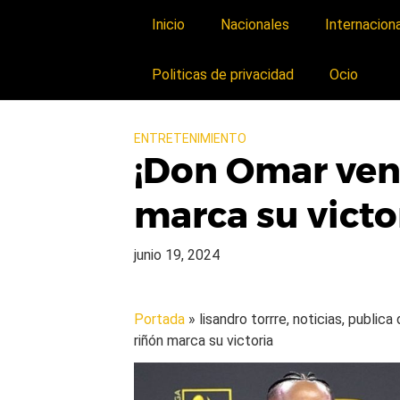
Inicio
Nacionales
Internacion
Politicas de privacidad
Ocio
ENTRETENIMIENTO
¡Don Omar venc
marca su victo
junio 19, 2024
Portada
» lisandro torrre, noticias, public
riñón marca su victoria