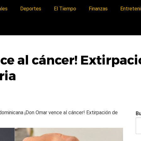
ales
Deportes
El Tiempo
Finanzas
Entreten
e al cáncer! Extirpaci
ria
a dominicana
¡Don Omar vence al cáncer! Extirpación de
B