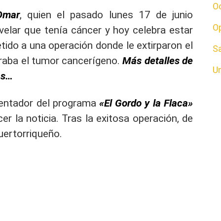
O
Omar
, quien el pasado lunes 17 de junio
O
evelar que tenía cáncer y hoy celebra estar
tido a una operación donde le extirparon el
S
traba el tumor cancerígeno.
Más detalles de
U
as…
sentador del programa
«El Gordo y la Flaca»
cer la noticia. Tras la exitosa operación, de
uertorriqueño.