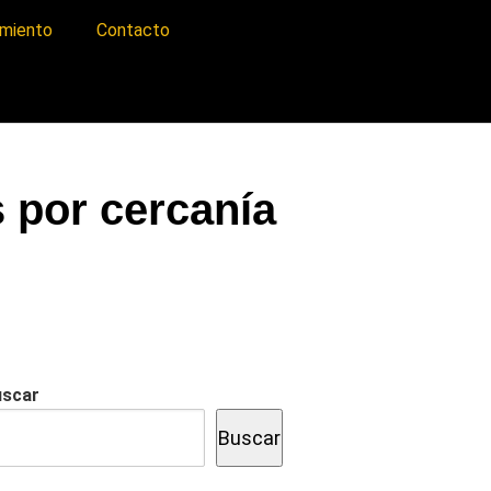
imiento
Contacto
s por cercanía
uscar
Buscar