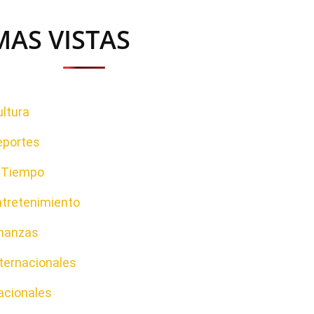
MAS VISTAS
ltura
eportes
l Tiempo
ntretenimiento
inanzas
ternacionales
acionales