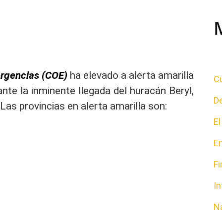
rgencias (COE)
ha elevado a alerta amarilla
Cu
nte la inminente llegada del huracán Beryl,
D
Las provincias en alerta amarilla son:
E
E
F
In
N