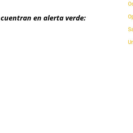
O
ncuentran en alerta verde:
O
S
U