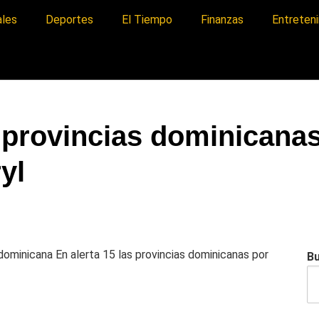
ales
Deportes
El Tiempo
Finanzas
Entreten
s provincias dominicana
yl
a dominicana
En alerta 15 las provincias dominicanas por
B