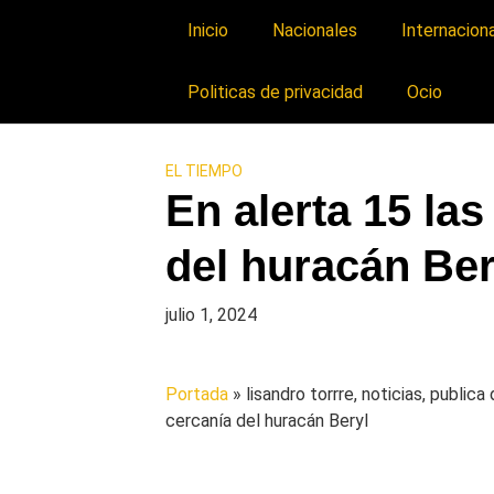
Inicio
Nacionales
Internacion
Politicas de privacidad
Ocio
EL TIEMPO
En alerta 15 la
del huracán Ber
julio 1, 2024
Portada
» lisandro torrre, noticias, public
cercanía del huracán Beryl