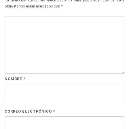
Tu dirección de correo electrónico no será publicada.
Los campos
obligatorios están marcados con
*
NOMBRE
*
CORREO ELECTRÓNICO
*