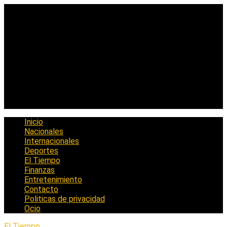
Saltar
al
contenido
Inicio
Nacionales
Internacionales
Deportes
El Tiempo
Finanzas
Entretenimiento
Contacto
Politicas de privacidad
Ocio
El Tiempo