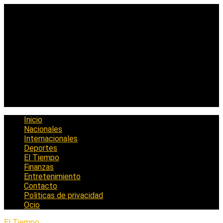
Saltar
al
contenido
Inicio
Nacionales
Internacionales
Deportes
El Tiempo
Finanzas
Entretenimiento
Contacto
Politicas de privacidad
Ocio
El Tiempo