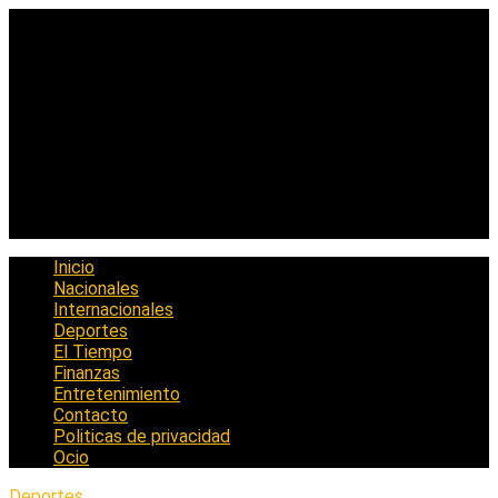
Saltar
al
contenido
Inicio
Nacionales
Internacionales
Deportes
El Tiempo
Finanzas
Entretenimiento
Contacto
Politicas de privacidad
Ocio
Deportes