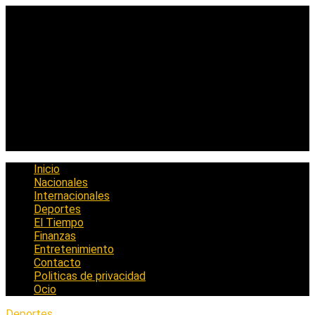
Saltar
al
contenido
Inicio
Nacionales
Internacionales
Deportes
El Tiempo
Finanzas
Entretenimiento
Contacto
Politicas de privacidad
Ocio
Deportes