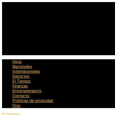
Saltar
al
contenido
Inicio
Nacionales
Internacionales
Deportes
El Tiempo
Finanzas
Entretenimiento
Contacto
Politicas de privacidad
Ocio
El Tiempo