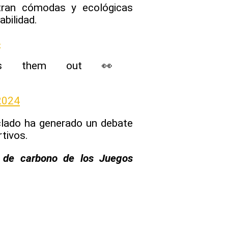
tran cómodas y ecológicas
bilidad.
4
s them out 👀
 2024
iclado ha generado un debate
tivos.
la de carbono de los Juegos