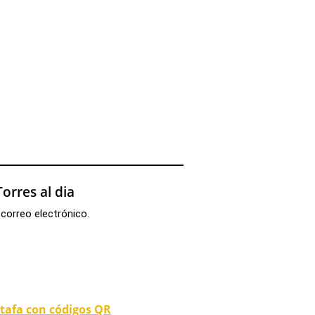
orres al dia
 correo electrónico.
stafa con códigos QR