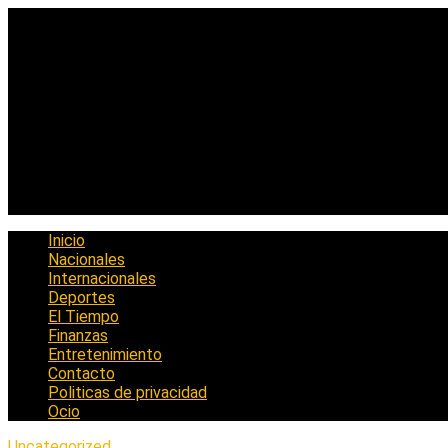
Saltar
al
contenido
Inicio
Nacionales
Internacionales
Deportes
El Tiempo
Finanzas
Entretenimiento
Contacto
Politicas de privacidad
Ocio
Uncategorized