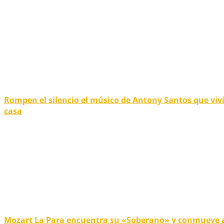
Rompen el silencio el músico de Antony Santos que viv
casa
Mozart La Para encuentra su «Soberano» y conmueve 