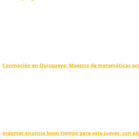
Conmoción en Quisqueya: Maestro de matemáticas acu
Indomet anuncia buen tiempo para este jueves, con al