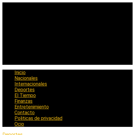
Saltar
al
contenido
Inicio
Nacionales
Internacionales
Deportes
El Tiempo
Finanzas
Entretenimiento
Contacto
Politicas de privacidad
Ocio
Deportes