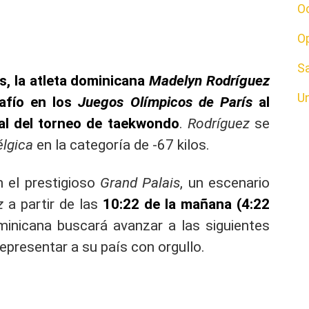
O
O
S
s, la atleta dominicana
Madelyn Rodríguez
U
afío en los
Juegos Olímpicos de París
al
nal del torneo de taekwondo
.
Rodríguez
se
élgica
en la categoría de -67 kilos.
n el prestigioso
Grand Palais
, un escenario
z
a partir de las
10:22 de la mañana (4:22
minicana buscará avanzar a las siguientes
representar a su país con orgullo.