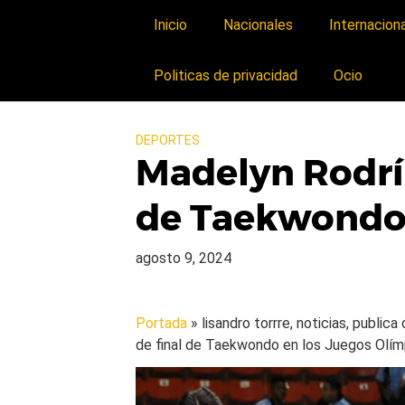
Inicio
Nacionales
Internacion
Politicas de privacidad
Ocio
DEPORTES
Madelyn Rodríg
de Taekwondo 
agosto 9, 2024
Portada
» lisandro torrre, noticias, public
de final de Taekwondo en los Juegos Olím