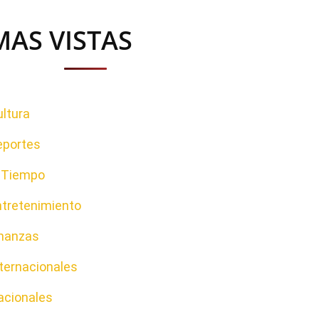
MAS VISTAS
ltura
eportes
l Tiempo
ntretenimiento
inanzas
ternacionales
acionales