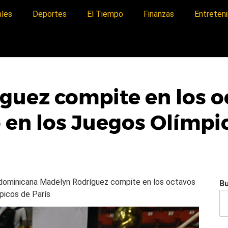
ales
Deportes
El Tiempo
Finanzas
Entreten
uez compite en los oc
en los Juegos Olímpic
a dominicana
Madelyn Rodríguez compite en los octavos
B
picos de París