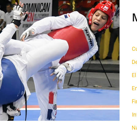
Cu
D
E
E
F
In
N