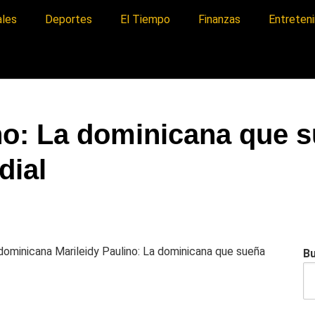
ales
Deportes
El Tiempo
Finanzas
Entreten
no: La dominicana que s
dial
a dominicana
Marileidy Paulino: La dominicana que sueña
B