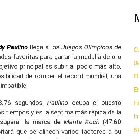
dy Paulino
llega a los
Juegos Olímpicos de
Cu
des favoritas para ganar la medalla de oro
D
etivo principal es subir al podio más alto,
osibilidad de romper el récord mundial, una
E
imbatible.
E
8.76 segundos,
Paulino
ocupa el puesto
F
os tiempos y es la séptima más rápida de la
In
 superar la marca de
Marita Koch
(47.60
N
itará que se alineen varios factores a su