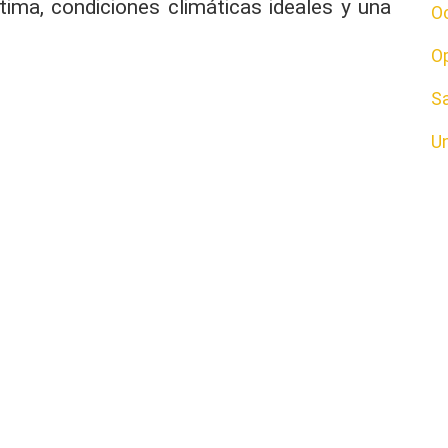
ima, condiciones climáticas ideales y una
O
O
S
U