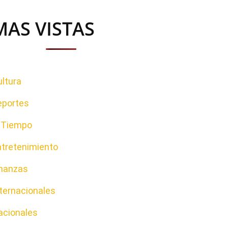
MAS VISTAS
ltura
eportes
l Tiempo
ntretenimiento
inanzas
ternacionales
acionales