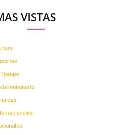
MAS VISTAS
ltura
eportes
l Tiempo
ntretenimiento
inanzas
ternacionales
acionales