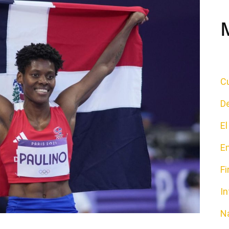
Cu
D
E
E
F
In
N