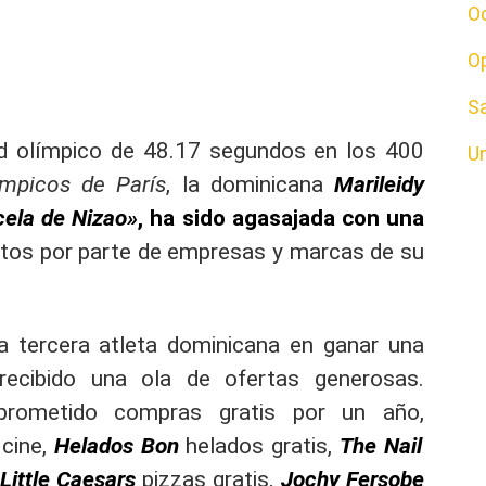
O
O
S
rd olímpico de 48.17 segundos en los 400
U
ímpicos de París
, la dominicana
Marileidy
ela de Nizao»
, ha sido agasajada con una
tos por parte de empresas y marcas de su
la tercera atleta dominicana en ganar una
recibido una ola de ofertas generosas.
prometido compras gratis por un año,
cine,
Helados Bon
helados gratis,
The Nail
Little Caesars
pizzas gratis,
Jochy Fersobe