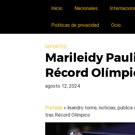
Inicio
Nacionales
Internacion
Politicas de privacidad
Ocio
DEPORTES
Marileidy Pauli
Récord Olímpi
agosto 12, 2024
Portada
» lisandro torrre, noticias, public
tras Récord Olímpico