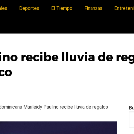
ales
Deportes
El Tiempo
Finanzas
Entreten
no recibe lluvia de re
co
a dominicana
Marileidy Paulino recibe lluvia de regalos
B