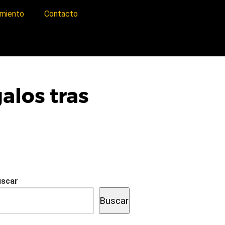
imiento
Contacto
galos tras
uscar
Buscar