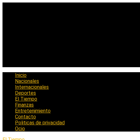
Saltar
al
contenido
Inicio
Nacionales
Internacionales
Deportes
El Tiempo
Finanzas
Entretenimiento
Contacto
Politicas de privacidad
Ocio
El Tiempo