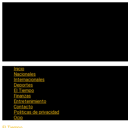
Saltar
al
contenido
Inicio
Nacionales
Internacionales
Deportes
El Tiempo
Finanzas
Entretenimiento
Contacto
Politicas de privacidad
Ocio
El Tiempo