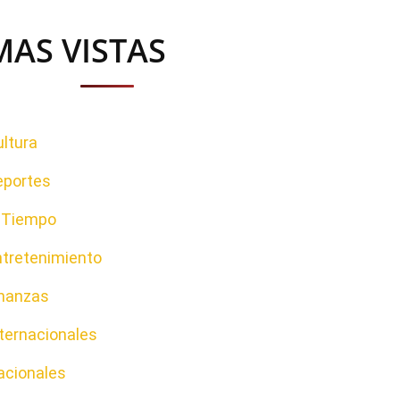
MAS VISTAS
ltura
eportes
l Tiempo
ntretenimiento
inanzas
ternacionales
acionales