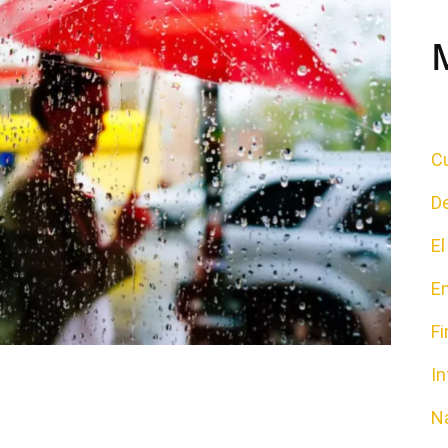
Cu
D
E
E
F
In
N