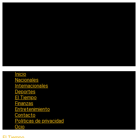
Saltar
al
contenido
Inicio
Nacionales
Internacionales
Deportes
El Tiempo
Finanzas
Entretenimiento
Contacto
Politicas de privacidad
Ocio
El Tiempo