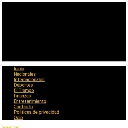
Saltar
al
contenido
Inicio
Nacionales
Internacionales
Deportes
El Tiempo
Finanzas
Entretenimiento
Contacto
Politicas de privacidad
Ocio
Finanzas