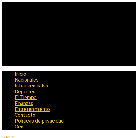
Saltar
al
contenido
Inicio
Nacionales
Internacionales
Deportes
El Tiempo
Finanzas
Entretenimiento
Contacto
Politicas de privacidad
Ocio
Salud