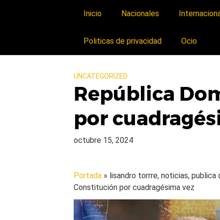
Inicio
Nacionales
Internacion
Politicas de privacidad
Ocio
UNCATEGORIZED
República Dom
por cuadragés
octubre 15, 2024
Portada
» lisandro torrre, noticias, public
Constitución por cuadragésima vez