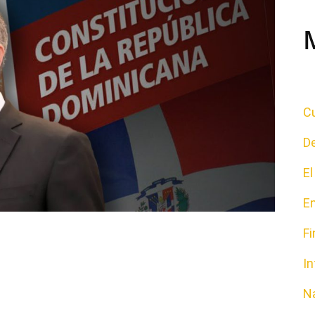
Cu
D
E
E
F
In
N