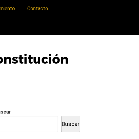
imiento
Contacto
onstitución
uscar
Buscar