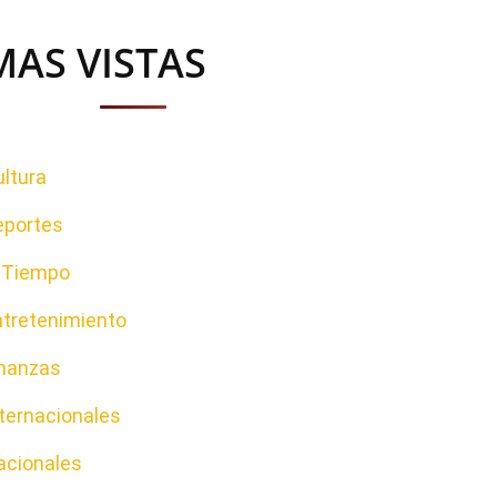
MAS VISTAS
ltura
eportes
l Tiempo
ntretenimiento
inanzas
ternacionales
acionales