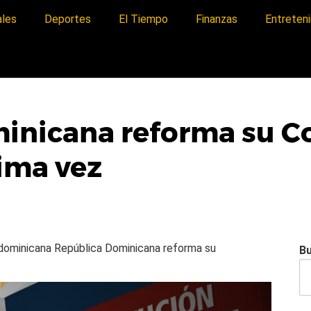
ales
Deportes
El Tiempo
Finanzas
Entreten
inicana reforma su C
ima vez
a dominicana
República Dominicana reforma su
B