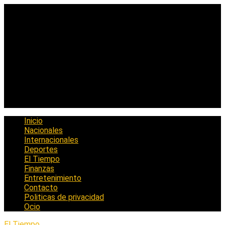
Saltar
al
contenido
Inicio
Nacionales
Internacionales
Deportes
El Tiempo
Finanzas
Entretenimiento
Contacto
Politicas de privacidad
Ocio
El Tiempo