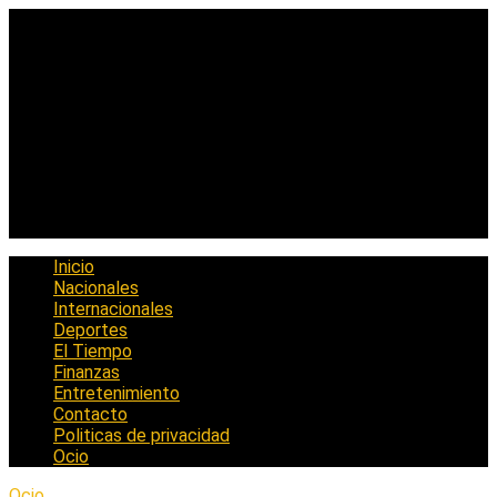
Saltar
al
contenido
Inicio
Nacionales
Internacionales
Deportes
El Tiempo
Finanzas
Entretenimiento
Contacto
Politicas de privacidad
Ocio
Ocio