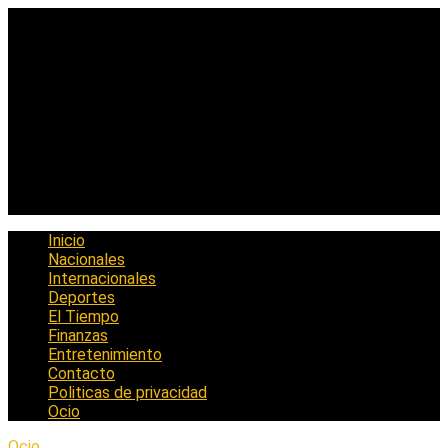
Saltar
al
contenido
Inicio
Nacionales
Internacionales
Deportes
El Tiempo
Finanzas
Entretenimiento
Contacto
Politicas de privacidad
Ocio
Ocio